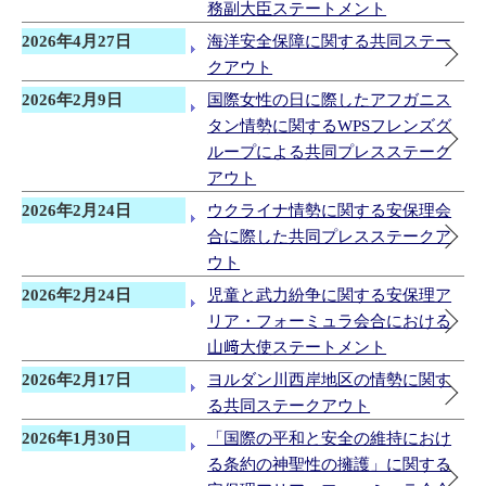
務副大臣ステートメント
2026年4月27日
海洋安全保障に関する共同ステー
クアウト
2026年2月9日
国際女性の日に際したアフガニス
タン情勢に関するWPSフレンズグ
ループによる共同プレスステーク
アウト
2026年2月24日
ウクライナ情勢に関する安保理会
合に際した共同プレスステークア
ウト
2026年2月24日
児童と武力紛争に関する安保理ア
リア・フォーミュラ会合における
山﨑大使ステートメント
2026年2月17日
ヨルダン川西岸地区の情勢に関す
る共同ステークアウト
2026年1月30日
「国際の平和と安全の維持におけ
る条約の神聖性の擁護」に関する