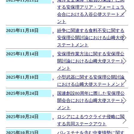
2025年11月21日
海洋安全保障（船員の保護）に関
する安保理アリア・フォーミュラ
会合における入谷公使ステートメ
ント
2025年11月18日
紛争に関連する食料不安に関する
安保理公開討論における山﨑大使
ステートメント
2025年11月14日
安保理作業方法に関する安保理公
開討論における山﨑大使ステート
メント
2025年11月10日
小型武器に関する安保理公開討論
における山﨑大使ステートメント
2025年10月24日
国連創設80周年に際した安保理公
開会合における山﨑大使ステート
メント
2025年10月24日
ロシアによるウクライナ侵略に関
する共同ステークアウト
2025年10月23日
パレスチナを含む中東情勢に関す