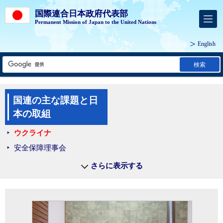
国際連合日本政府代表部
Permanent Mission of Japan to the United Nations
English
検索
国連の主な課題と日
本の取組
ウクライナ
安全保障理事会
テロ対策
さらに表示する
軍縮・不拡散
平和維持活動
人道問題
平和構築