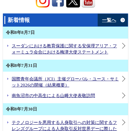
日本の国連加盟70周年記念シンポジウムへの茂木外務大臣出席（令和8年5月18日）
英利外務大臣政務官の国連HIV／エイズ・ハイレベル会合等への出席（概要）（令和8年6月24日）
パレスチナを含む中東情勢に関する安保理公開討論における山﨑大使ステートメント（令和8年4月28日）
新着情報
一覧へ
国光外務副大臣の「『核兵器のない世界』に向けた国際賢人会議サイドイベント」への出席（令和8年4月27日）
令和8年8月7日
国際平和の日における国連平和の鐘式典（令和7年9月12日）
山﨑大使によるグテーレス事務総長への委任状奉呈（令和5年12月19日）
スーダンにおける教育保護に関する安保理アリア・フ
ォーミュラ会合における梅津大使ステートメント
令和8年7月31日
国際青年会議所（JCI）主催グローバル・ユース・サミ
ット2026の開催（結果概要）
南魚沼市の中高生による山﨑大使表敬訪問
令和8年7月30日
テクノロジーを悪用する人身取引への対策に関するフ
レンズグループによる人身取引反対世界デーに際した