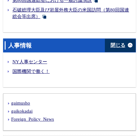
第80回国連総会における一般討論演説
石破総理大臣及び岩屋外務大臣の米国訪問（第80回国連
総会等出席）
人事情報
閉じる
NY人事センター
国際機関で働く！
gaimusho
gaikokadai
Foreign_Policy_News