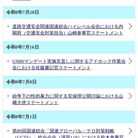
令和8年7月20日
道路交通安全関連国連総会ハイレベル会合における内
閣府（交通安全対策担当）山崎参事官ステートメント
令和8年7月16日
UN80マンデート実施見直しに関するアドホック作業会
合における佐藤書記官ステートメント
令和8年7月8日
紛争下の性的暴力に関する安保理公開討論における山
﨑大使ステートメント
令和8年7月1日
第80回国連総会「国連グローバル・テロ対策戦略
（GCTS）」総会会合（議題118）における鈴木参事官